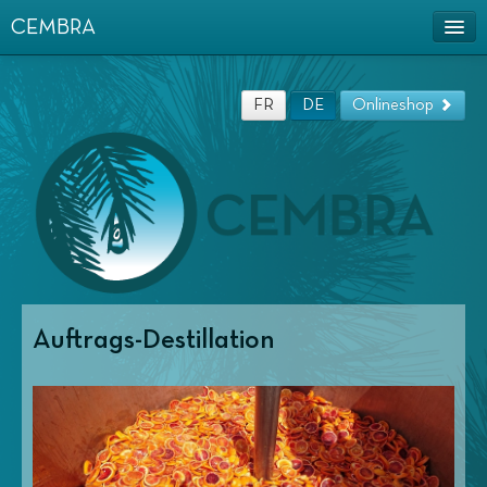
CEMBRA
Ätherische Öle und Hydrolate aus Schweizer
Produktion
FR
DE
Onlineshop
Mobiler Destillierapparat
Auftrags-Destillation
Verkaufsstellen
Manifestations
Dokumentation
Auftrags-Destillation
Das Team
Kontakt
Allgemeine Geschäftsbedingungen