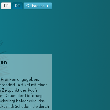
FR
DE
Onlineshop
gen
er Franken angegeben,
antiert. Artikel mit einer
 Zeitpunkt des Kaufs
dem Datum der Lieferung
echnung) belegt wird, das
kt sind: Schäden, die durch